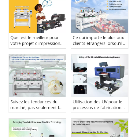
Quel est le meilleur pour
Ce qui importe le plus aux
votre projet d'impression
clients étrangers lorsqu'ils
ou de broderie DTF
choisissent une machine à
broder
Suivez les tendances du
Utilisation des UV pour le
marché, pas seulement les
processus de fabrication
prix : un guide pratique
d'étiquettes 3D
pour les utilisateurs de
machines à broder en
2026 et au-delà