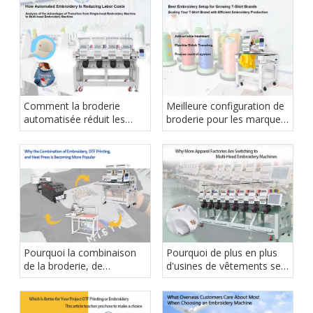
Comment la broderie
Meilleure configuration de
automatisée réduit les
broderie pour les marques
coûts de main-d'œuvre
de t-shirts en pleine
croissance
Pourquoi la combinaison
Pourquoi de plus en plus
de la broderie, de
d'usines de vêtements se
l'impression DTF et de la
tournent vers les machines
presse à chaud devient de
à broder multi-têtes
plus en plus populaire