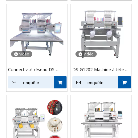
DS-G902
vidéo
vidéo
Connectivité réseau DS-
DS-G1202 Machine à tête à
J1502 Chenille Machine à
double tête Machine à bas
broder à deux têtes pour
enquête
prix T-shirts Flat T-shirts
enquête
casquette
Logo broderie