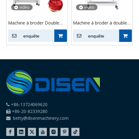
vidéo
vidéo
Machine à broder Double
Machine à broder à double
tête 1202, 500x800mm,
tête avec 12 aiguilles de
casquette plate, t-shirt,
enquête
broderie informatisées
enquête
usine de broderie
+86-13724069620

+86-20-82339280

betty@disenmachinery.com
