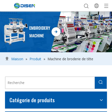
Maison
»
Produit
»
Machine de broderie de tête
Catégorie de produits