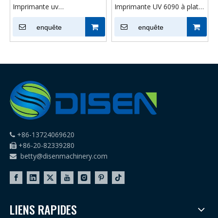
Imprimante uv
Imprimante UV 6090 à plat
multifonctionnelle à plat
avec positionnement visuel
6090, verre acrylique cristal,
enquête
pour acrylique, métal, verre
enquête
jet d'encre uv, imprimante
et plastique
rotative à plat
+86-13724069620

+86-20-82339280

betty@disenmachinery.com

LIENS RAPIDES