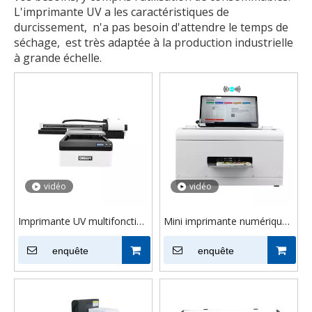
L'imprimante UV a les caractéristiques de
durcissement, ‌ n'a pas besoin d'attendre le temps de
séchage, ‌ est très adaptée à la production industrielle
à grande échelle.
vidéo
vidéo
Imprimante UV multifonction
Mini imprimante numérique
DS-M6090, pour coque de
à plat Uv A4 A5, petit nuage,
téléphone, bouteille avec 2-3
enquête
imprimante autonome pour
enquête
têtes d'impression Xp600
étui de téléphone portable