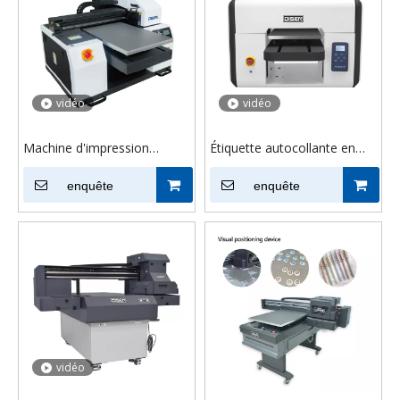
vidéo
vidéo
Machine d'impression
Étiquette autocollante en
acrylique d'autocollant
cristal A3, impression de
d'imprimante à plat UV de
enquête
bouteille, étui de téléphone,
enquête
bureau DS-H3042 A3
Mini imprimante Uv à plat
vidéo