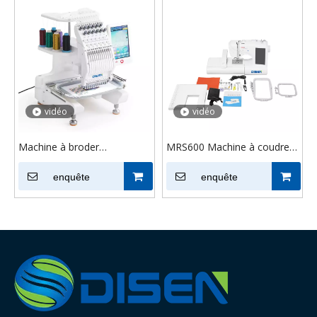
vidéo
vidéo
Machine à broder
MRS600 Machine à coudre à
informatisée à tête unique
broder domestique
pour logos portables DS-
enquête
informatisée
enquête
Y1201MINI, pour l'industrie
de la mode