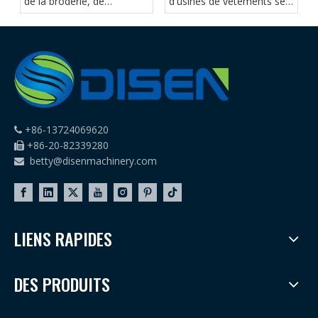
de la broderie, de
d'usines de vêtements se
l'impression DTF et de la
tournent vers les machines
presse à chaud devient de
à broder multi-têtes
plus en plus populaire
+86-13724069620

+86-20-82339280

betty@disenmachinery.com

LIENS RAPIDES
DES PRODUITS