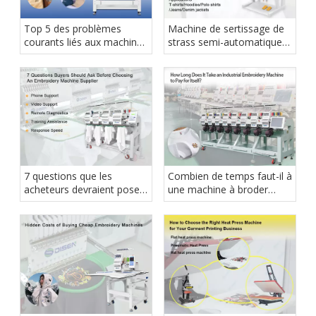
Top 5 des problèmes
Machine de sertissage de
courants liés aux machines
strass semi-automatique
à broder et comment les
ou automatique : laquelle
résoudre
convient le mieux à votre
entreprise ?
7 questions que les
Combien de temps faut-il à
acheteurs devraient poser
une machine à broder
avant de choisir un
industrielle pour
fournisseur de machines à
s’autofinancer ?
broder