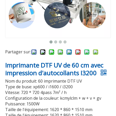
vidéo
vidéo
Imprimante à plat UV multifonctionnelle DS-M6090 60 × 90 cm avec 2/3 têtes d'impression XP600
Imprimante à plat UV multifonctionnelle DS-M6090 60 × 90 cm avec 2/3 têtes d'impression XP600
Partager sur:
Imprimante DTF UV de 60 cm avec
impression d'autocollants I3200
Nom du produit: 60 imprimante DTF UV
Type de buse: xp600 / i1600 / i3200
Vitesse: 720 * 720 4pass 7m² / h
Configuration de la couleur: kcmylclm + w + v + gv
vidéo
Puissance: 1500W
Taille de l'équipement: 1620 * 860 * 1510 mm
Imprimante à plat UV multifonctionnelle DS-M6090 60 × 90 cm avec 2/3 têtes d'impression XP600
DS-HY300W 30 cm Dtf UV Film Imprimante 3D A3 Rouleau Pour Rouler Directement Sur Film Jet D'encre Numérique À Plat Uv Imprimante Pour A/B Film
Taille de l'équipement: 1620 * 860 * 1510 mm