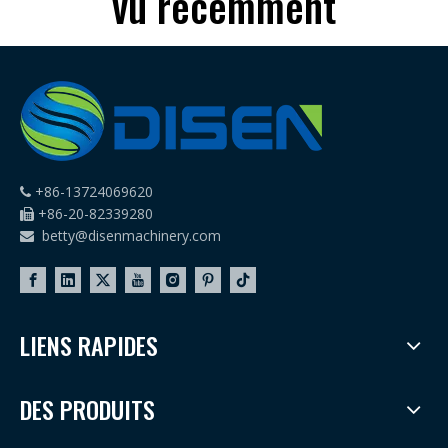
vu récemment
d'innovation dans le
commerce extérieur
+86-13724069620

+86-20-82339280

betty@disenmachinery.com

LIENS RAPIDES
DES PRODUITS