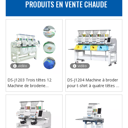
PRODUITS EN VENTE CHAUDE
vidéo
vidéo
Mini imprimante numérique à plat Uv A4 A5, petit nuage, imprimante autonome pour étui de téléphone portable
Mini imprimante numérique à plat Uv A4 A5, petit nuage, imprimante autonome pour étui de téléphone portable
vidéo
vidéo
DS-J1203 Trois têtes 12
DS-J1204 Machine à broder
Machine de broderie
pour t-shirt à quatre têtes et
d'aiguilles
12 aiguilles
vidéo
vidéo