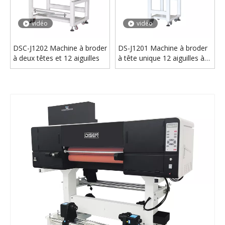
Mini imprimante numérique à plat Uv A4 A5, petit nuage, imprimante autonome pour étui de téléphone portable
Imprimante uv multifonctionnelle à plat 6090, verre acrylique cristal, jet d'encre uv, imprimante rotative à plat
vidéo
vidéo
DSC-J1202 Machine à broder
DS-J1201 Machine à broder
à deux têtes et 12 aiguilles
à tête unique 12 aiguilles à
vendre
DS-HY300W 30 cm Dtf UV Film Imprimante 3D A3 Rouleau Pour Rouler Directement Sur Film Jet D'encre Numérique À Plat Uv Imprimante Pour A/B Film
DS-HY300W 30 cm Dtf UV Film Imprimante 3D A3 Rouleau Pour Rouler Directement Sur Film Jet D'encre Numérique À Plat Uv Imprimante Pour A/B Film