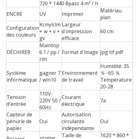
720 * 1440 8pass 4 m² / h
Matériau
ENCRE
UV
Imprimer
plan
Kcmylclm
Largeur
Configuration
+ w + v +
d'impression
60 cm
des couleurs
gv
efficace
Maintop
DÉCHIRER
6.1 / pp /
Format d'image
Jpg tif pdf
riin
Humidité: 35
Système
gagner 7
Environnement
％ -65 ％
informatique
/ win10
de travail
Température:
20-28
110V-
Tension
Courant
220V 50 /
7a
d'entrée
électrique
60Hz
Capteur de
Autorisation
pénurie de
Oui
circulante
Oui
papier
indépendante
Taille de
1620 * 860 *
Pouvoir
1500W