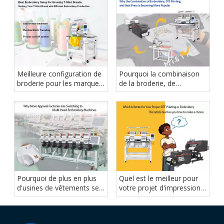
Meilleure configuration de
Pourquoi la combinaison
broderie pour les marques
de la broderie, de
de t-shirts en pleine
l'impression DTF et de la
croissance
presse à chaud devient de
plus en plus populaire
Pourquoi de plus en plus
Quel est le meilleur pour
d'usines de vêtements se
votre projet d'impression
tournent vers les machines
ou de broderie DTF
à broder multi-têtes