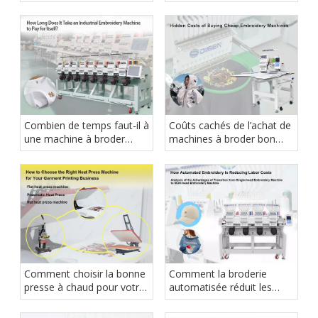
ou automatique : laquelle
avant de choisir un
convient le mieux à votre
fournisseur de machines à
entreprise ?
broder
Combien de temps faut-il à
Coûts cachés de l’achat de
une machine à broder
machines à broder bon
industrielle pour
marché
s’autofinancer ?
Comment choisir la bonne
Comment la broderie
presse à chaud pour votre
automatisée réduit les
entreprise d'impression de
coûts de main-d'œuvre
vêtements