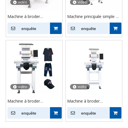
vidéo
vidéo
Machine à broder
Machine principale simple de
informatisée à tête unique
broderie de logos capables
pour logos portables DS-
enquête
pour l'art de textile
enquête
Y1201MINI, pour l'industrie
de la mode
vidéo
vidéo
Machine à broder
Machine à broder
informatisée automatique
automatisée à tête unique,
DS-J1501, usage industriel
enquête
logos automatisés, broderie
enquête
domestique
laser