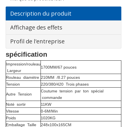
Description du produit
Affichage des effets
Profil de l'entreprise
spécification
Impression/rouleau
1700MM/67 pouces
Largeur
Rouleau diamètre
210MM /8.27 pouces
Tension
220/380/420 Trois phases
Coutume tension par ton spécial
Autre Tension
commande
Noté sortir
11KW
Vitesse
0-6M/Min
Poids
1020KG
Emballage Taille
248x100x165CM