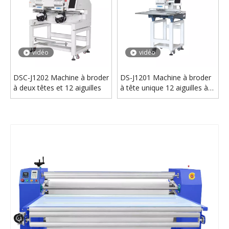
Rouleau de papier de sublimation de rouleau de DS-26B 1.7x420 1700mm pour rouler la machine automatique de presse de chaleur de tissu d'impression de transfert de chaleur
DS-26B 1.2x210 1200mm Commercial Rouleau Pneumatique Tissu Sublimation Rotatif T-shirt Transfert De Chaleur Presse Machine
vidéo
vidéo
DSC-J1202 Machine à broder
DS-J1201 Machine à broder
à deux têtes et 12 aiguilles
à tête unique 12 aiguilles à
vendre