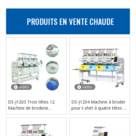
PRODUITS EN VENTE CHAUDE
DS-26C conçu par des professionnels imprimé sangle sangle lanière ruban rouleau Sublimation calendrier transfert de chaleur presse Machine
DS-26B 1.8x600 rouleau multifonction pour rouler la Machine de presse de transfert de chaleur de rouleau de Textile de tissu de Sublimation de calendrier
vidéo
vidéo
DS-J1203 Trois têtes 12
DS-J1204 Machine à broder
Machine de broderie
pour t-shirt à quatre têtes et
d'aiguilles
12 aiguilles